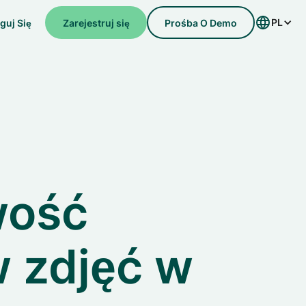
PL
guj Się
Zarejestruj się
Prośba O Demo
wość
 zdjęć w