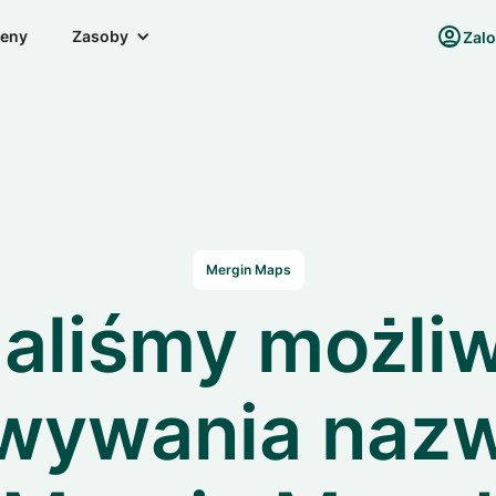
eny
Zasoby
Zalo
Mergin Maps
aliśmy możli
wywania nazw