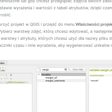
rzenoszone lub gdy chcesz przeglądać zdjęcia swoich za
stawie wyrażenia i wartości z tabeli atrybutów, dzięki c
zrobić.
orzyć projekt w QGIS i przejść do menu
Właściwości proje
Wybierz warstwę zdjęć, którą chcesz edytować, a następni
 warstwy i atrybuty, których chcesz użyć dla nazwy pliku 
czniki czasu i inne wyrażenia, aby wygenerować unikalne 