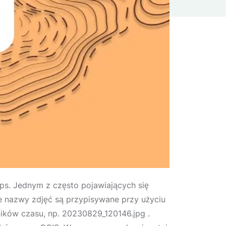
ps. Jednym z często pojawiających się
e nazwy zdjęć są przypisywane przy użyciu
ników czasu, np. 20230829_120146.jpg .