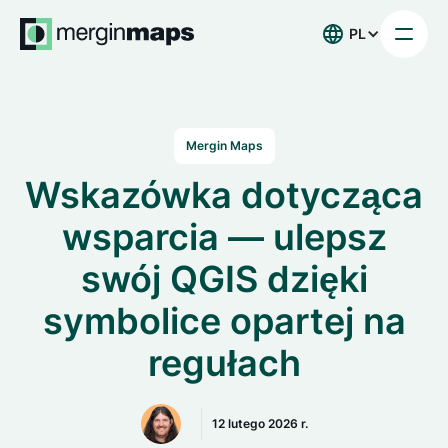
PL
Mergin Maps
Wskazówka dotycząca
wsparcia — ulepsz
swój QGIS dzięki
symbolice opartej na
regułach
12 lutego 2026 r.