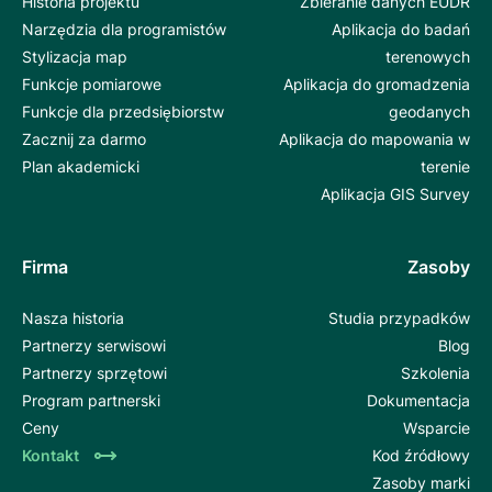
Historia projektu
Zbieranie danych EUDR
Narzędzia dla programistów
Aplikacja do badań
Stylizacja map
terenowych
Funkcje pomiarowe
Aplikacja do gromadzenia
Funkcje dla przedsiębiorstw
geodanych
Zacznij za darmo
Aplikacja do mapowania w
Plan akademicki
terenie
Aplikacja GIS Survey
Firma
Zasoby
Nasza historia
Studia przypadków
Partnerzy serwisowi
Blog
Partnerzy sprzętowi
Szkolenia
Program partnerski
Dokumentacja
Ceny
Wsparcie
Kontakt
Kod źródłowy
Zasoby marki