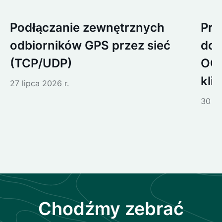
Podłączanie zewnętrznych
Prz
odbiorników GPS przez sieć
dos
(TCP/UDP)
OGC
kli
27 lipca 2026 r.
30 cz
Chodźmy zebrać