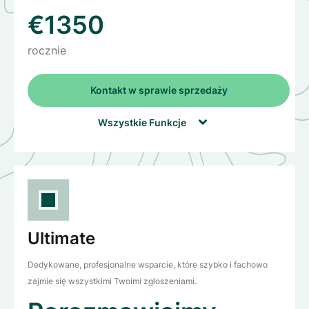
Konfiguracja serwera
€1350
rocznie
Kontakt w sprawie sprzedaży

Wszystkie Funkcje
Bilety bez ograniczeń
9 godzin czasu reakcji
E-mail
Ultimate
Połączenie wideo
Dedykowane, profesjonalne wsparcie, które szybko i fachowo
Wdrożenia i konserwacja
zajmie się wszystkimi Twoimi zgłoszeniami.
Konfiguracja serwera