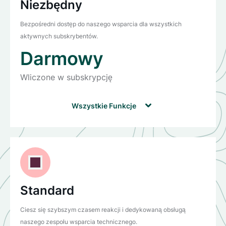
Niezbędny
Bezpośredni dostęp do naszego wsparcia dla wszystkich
aktywnych subskrybentów.
Darmowy
Wliczone w subskrypcję

Wszystkie Funkcje
Bilety bez ograniczeń
5 dni czasu reakcji
E-mail
Standard
Połączenie wideo
Ciesz się szybszym czasem reakcji i dedykowaną obsługą
Wdrożenia i konserwacja
naszego zespołu wsparcia technicznego.