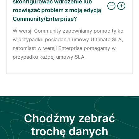
skonfigurować wdrożenie lub
rozwiązać problem z moją edycją
Community/Enterprise?
W wersji Community zapewniamy pomoc tylko
w przypadku posiadania umowy Ultimate SLA,
natomiast w wersji Enterprise pomagamy w
przypadku każdej umowy SLA.
Chodźmy zebrać
trochę danych