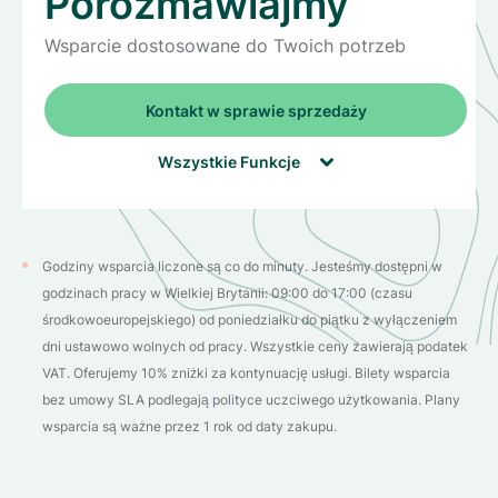
Porozmawiajmy
Wsparcie dostosowane do Twoich potrzeb
Kontakt w sprawie sprzedaży

Wszystkie Funkcje
Bilety bez ograniczeń
Godziny wsparcia liczone są co do minuty. Jesteśmy dostępni w

godzinach pracy w Wielkiej Brytanii: 09:00 do 17:00 (czasu
Czas reakcji wynoszący 4 godziny
środkowoeuropejskiego) od poniedziałku do piątku z wyłączeniem
E-mail
dni ustawowo wolnych od pracy. Wszystkie ceny zawierają podatek
Połączenie wideo
VAT. Oferujemy 10% zniżki za kontynuację usługi. Bilety wsparcia
bez umowy SLA podlegają polityce uczciwego użytkowania. Plany
Wdrożenia i konserwacja
wsparcia są ważne przez 1 rok od daty zakupu.
Konfiguracja serwera