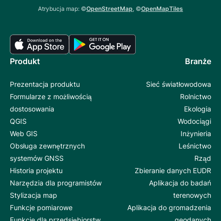
Atrybucja map: ©
OpenStreetMap
, ©
OpenMapTiles
Produkt
Branże
Prezentacja produktu
Sieć światłowodowa
Formularze z możliwością
Rolnictwo
dostosowania
Ekologia
QGIS
Wodociągi
Web GIS
Inżynieria
Obsługa zewnętrznych
Leśnictwo
systemów GNSS
Rząd
Historia projektu
Zbieranie danych EUDR
Narzędzia dla programistów
Aplikacja do badań
Stylizacja map
terenowych
Funkcje pomiarowe
Aplikacja do gromadzenia
Funkcje dla przedsiębiorstw
geodanych