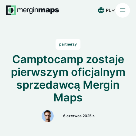
PL
partnerzy
Camptocamp zostaje
pierwszym oficjalnym
sprzedawcą Mergin
Maps
6 czerwca 2025 r.