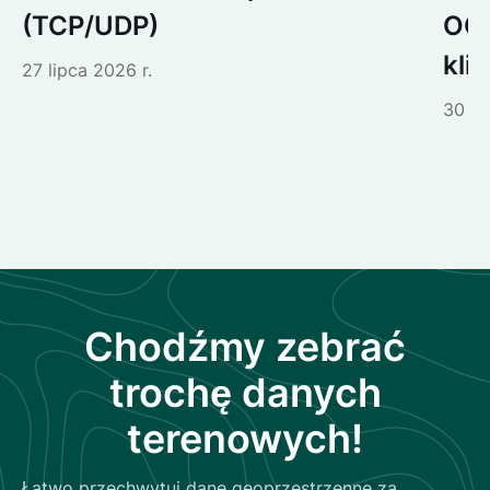
(TCP/UDP)
OGC
kli
27 lipca 2026 r.
30 cz
Chodźmy zebrać
trochę danych
terenowych!
Łatwo przechwytuj dane geoprzestrzenne za