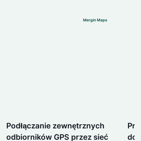
Mergin Maps
Podłączanie zewnętrznych
Prz
odbiorników GPS przez sieć
dos